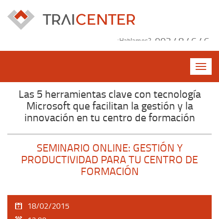
Pasar al contenido principal
902 48 46 46
¿Hablamos?
Toggle
naviga
Las 5 herramientas clave con tecnología
Microsoft que facilitan la gestión y la
innovación en tu centro de formación
SEMINARIO ONLINE: GESTIÓN Y
PRODUCTIVIDAD PARA TU CENTRO DE
FORMACIÓN
18/02/2015